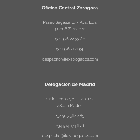
Oficina Central Zaragoza
Paseo Sagasta, 17 - Ppal. Izda.
50008 Zaragoza
+34 976 22 33 80
+34 976 217 939
despacho@ilexabogados.com
Delegación de Madrid
Calle Orense, 6 - Planta 12
28020 Madrid
+34 915 564 485
+34 914 174 676
despacho@ilexabogados.com