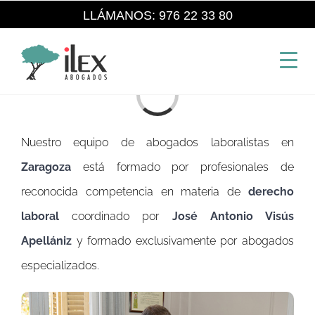
Saltar
LLÁMANOS: 976 22 33 80
al
contenido
Cargando...
Nuestro equipo de abogados laboralistas en
Zaragoza
está formado por profesionales de
reconocida competencia en materia de
derecho
laboral
coordinado por
José Antonio Visús
Apellániz
y formado exclusivamente por abogados
especializados.