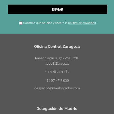
Confirmo que he leído y acepto la
política de privacidad
Oficina Central Zaragoza
Paseo Sagasta, 17 - Ppal. Izda.
50008 Zaragoza
+34 976 22 33 80
+34 976 217 939
despacho@ilexabogados.com
Delegación de Madrid