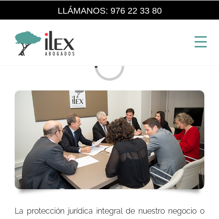
Saltar
LLÁMANOS: 976 22 33 80
al
contenido
Cargando...
La protección jurídica integral de nuestro negocio o