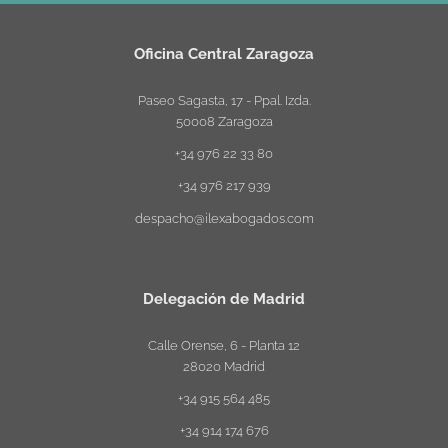
Oficina Central Zaragoza
Paseo Sagasta, 17 - Ppal. Izda.
50008 Zaragoza
+34 976 22 33 80
+34 976 217 939
despacho@ilexabogados.com
Delegación de Madrid
Calle Orense, 6 - Planta 12
28020 Madrid
+34 915 564 485
+34 914 174 676