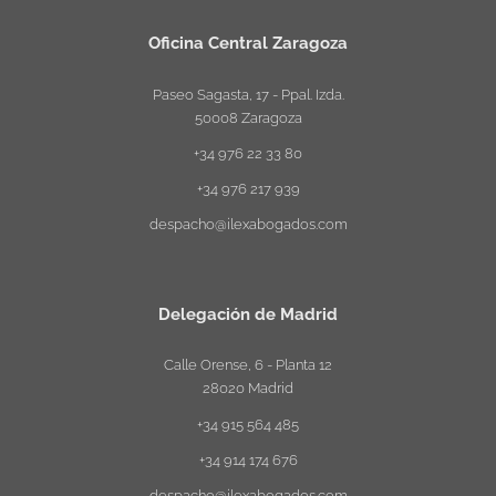
Oficina Central Zaragoza
Paseo Sagasta, 17 - Ppal. Izda.
50008 Zaragoza
+34 976 22 33 80
+34 976 217 939
despacho@ilexabogados.com
Delegación de Madrid
Calle Orense, 6 - Planta 12
28020 Madrid
+34 915 564 485
+34 914 174 676
despacho@ilexabogados.com